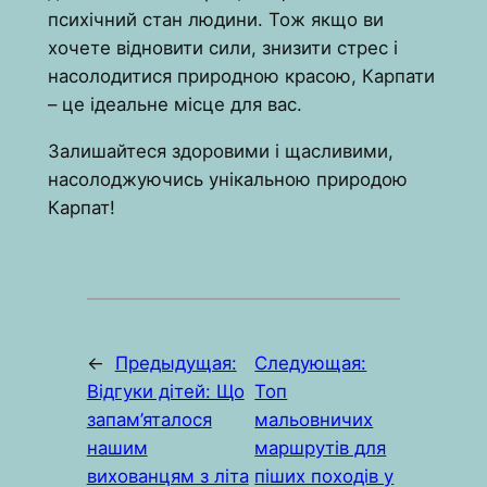
психічний стан людини. Тож якщо ви
хочете відновити сили, знизити стрес і
насолодитися природною красою, Карпати
– це ідеальне місце для вас.
Залишайтеся здоровими і щасливими,
насолоджуючись унікальною природою
Карпат!
←
Предыдущая:
Следующая:
Відгуки дітей: Що
Топ
запам’яталося
мальовничих
нашим
маршрутів для
вихованцям з літа
піших походів у