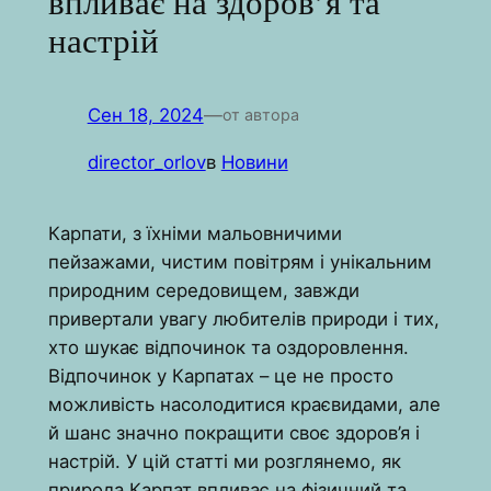
впливає на здоров’я та
настрій
Сен 18, 2024
—
от автора
director_orlov
в
Новини
Карпати, з їхніми мальовничими
пейзажами, чистим повітрям і унікальним
природним середовищем, завжди
привертали увагу любителів природи і тих,
хто шукає відпочинок та оздоровлення.
Відпочинок у Карпатах – це не просто
можливість насолодитися краєвидами, але
й шанс значно покращити своє здоров’я і
настрій. У цій статті ми розглянемо, як
природа Карпат впливає на фізичний та